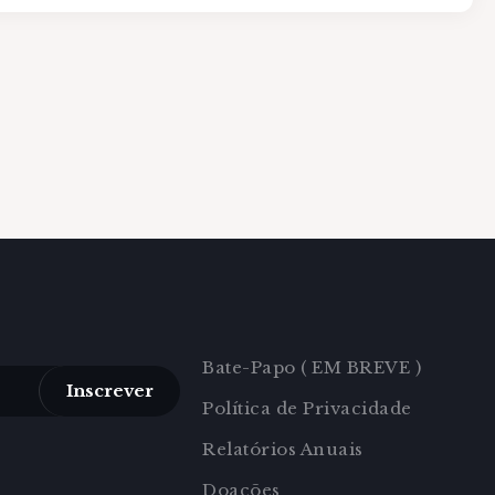
Bate-Papo ( EM BREVE )
Inscrever
Política de Privacidade
Relatórios Anuais
Doações